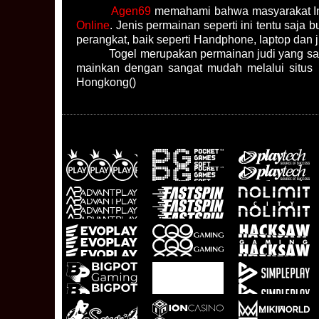
Agen69
memahami bahwa masyarakat Ind
Online
. Jenis permainan seperti ini tentu saja
perangkat, baik seperti Handphone, laptop da
Togel merupakan permainan judi yang san
mainkan dengan sangat mudah melalui situs ka
Hongkong(
)