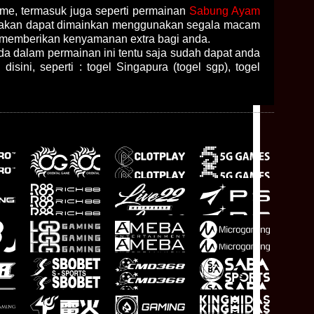
e, termasuk juga seperti permainan
Sabung Ayam
iakan dapat dimainkan menggunakan segala macam
 memberikan kenyamanan extra bagi anda.
da dalam permainan ini tentu saja sudah dapat anda
ini, seperti : togel Singapura (togel sgp), togel