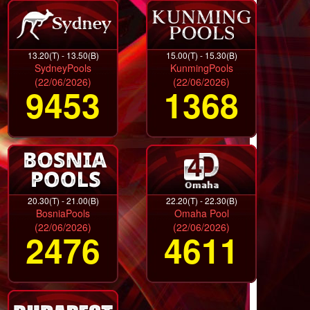
13.20(T) - 13.50(B)
15.00(T) - 15.30(B)
SydneyPools
KunmingPools
(22/06/2026)
(22/06/2026)
9453
1368
20.30(T) - 21.00(B)
22.20(T) - 22.30(B)
BosniaPools
Omaha Pool
(22/06/2026)
(22/06/2026)
2476
4611