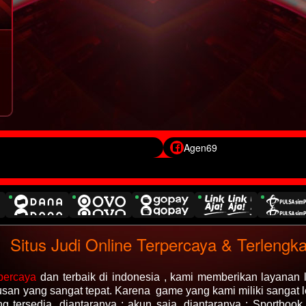
Agen69
Situs Judi Online Terpercaya & Terlengk
rpercaya
dan terbaik di indonesia , kami memberikan layanan l
usan yang sangat tepat. Karena game yang kami miliki sangat
 tersedia, diantaranya : akun saja, diantaranya : Sportbo