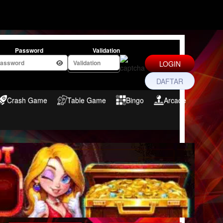
Password
Validation
DAFTAR
Crash Game
Table Game
Bingo
Arcade