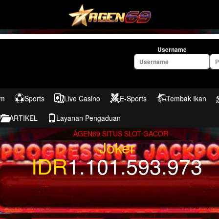
Username
am
Sports
Live Casino
E-Sports
Tembak Ikan
ARTIKEL
Layanan Pengaduan
Joker
IDR
1.101.593.973