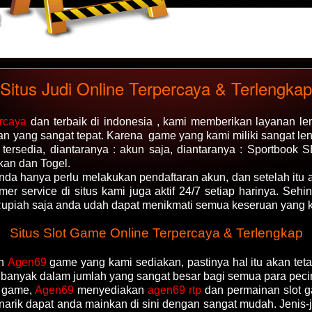
Situs Judi Online Terpercaya & Terlengkap
ercaya
dan terbaik di indonesia , kami memberikan layanan len
an yang sangat tepat. Karena game yang kami miliki sangat l
ersedia, diantaranya : akun saja, diantaranya : Sportbook
kan dan Togel.
anda hanya perlu melakukan pendaftaran akun, dan setelah it
er service di situs kami juga aktif 24/7 setiap harinya. Se
Rupiah saja anda udah dapat menikmati semua keseruan yang 
Situs Slot Game Online Terpercaya & Terlengkap
an
Agen69
game yang kami sediakan, pastinya hal itu akan te
t banyak dalam jumlah yang sangat besar bagi semua para pec
t game,
Agen69
menyediakan
agen69 rtp
dan permainan slot g
rik dapat anda mainkan di sini dengan sangat mudah. Jenis-je