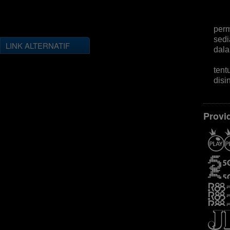
per
sed
LINK ALTERNATIF
dal
tent
disi
Provi