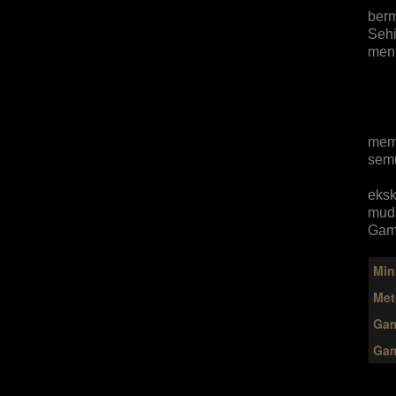
berm
Sehi
meni
Den
memb
semu
eksk
muda
Gami
Min
Met
Gam
Gam