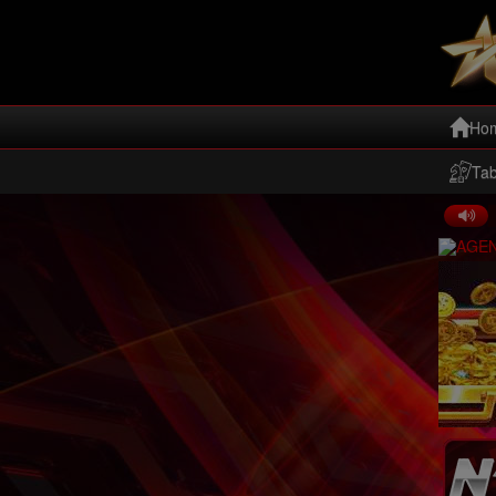
Ho
Ta