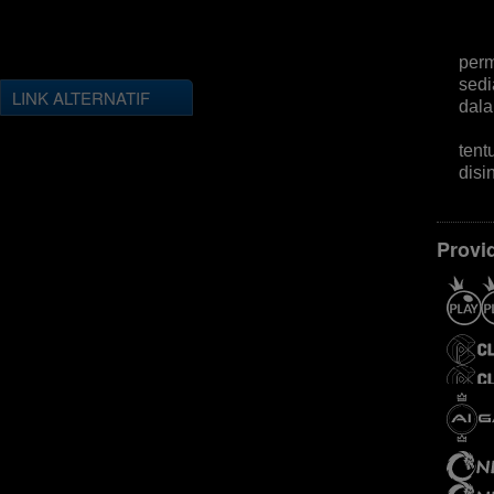
per
sed
LINK ALTERNATIF
dal
tent
disi
Provi