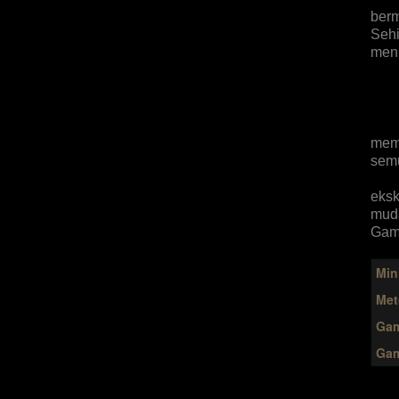
berm
Sehi
meni
Den
memb
semu
eksk
muda
Gami
Min
Met
Gam
Gam