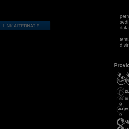
per
sed
LINK ALTERNATIF
dal
tent
disi
Provi