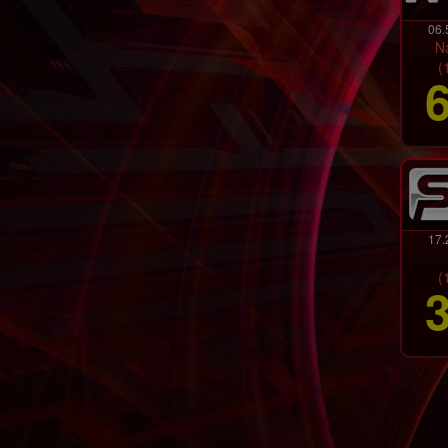
06.
N
(
17.
(