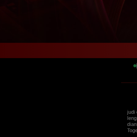
judi
leng
dian
Toge