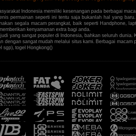
arakat Indonesia memiliki kesenangan pada berbagai macam 
Jenis permainan seperti ini tentu saja bukanlah hal yang baru
nakan segala macam perangkat, baik seperti Handphone, la
memberikan kenyamanan extra bagi anda.
udi yang sangat populer di Indonesia, bahkan seluruh dunia.
an dengan sangat mudah melalui situs kami. Berbagai macam p
gel sgp), togel Hongkong(
)