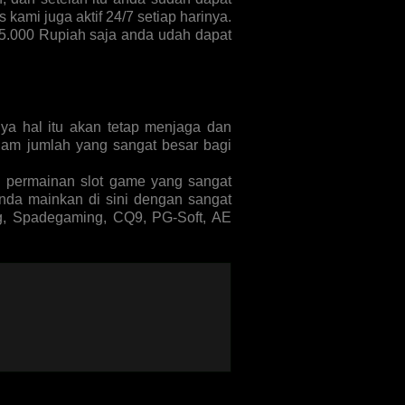
kami juga aktif 24/7 setiap harinya.
 5.000 Rupiah saja anda udah dapat
ya hal itu akan tetap menjaga dan
lam jumlah yang sangat besar bagi
 permainan slot game yang sangat
anda mainkan di sini dengan sangat
ing, Spadegaming, CQ9, PG-Soft, AE