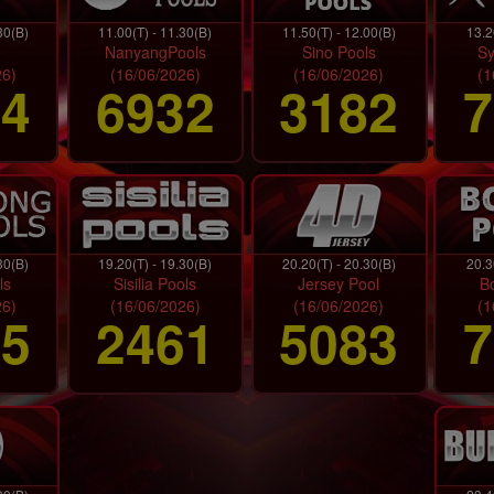
30(B)
11.00(T) - 11.30(B)
11.50(T) - 12.00(B)
13.2
NanyangPools
Sino Pools
Sy
26)
(16/06/2026)
(16/06/2026)
(1
94
6932
3182
7
30(B)
19.20(T) - 19.30(B)
20.20(T) - 20.30(B)
20.3
ls
Sisilia Pools
Jersey Pool
B
26)
(16/06/2026)
(16/06/2026)
(1
55
2461
5083
7