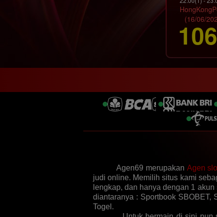
22.00(T) - 23.
HongKongP
(16/06/20
10
Agen69 merupakan
Agen slo
judi online. Memilih situs kami se
lengkap, dan hanya dengan 1 akun 
diantaranya : Sportbook SBOBET, 
Togel.
Untuk bermain di sini pun