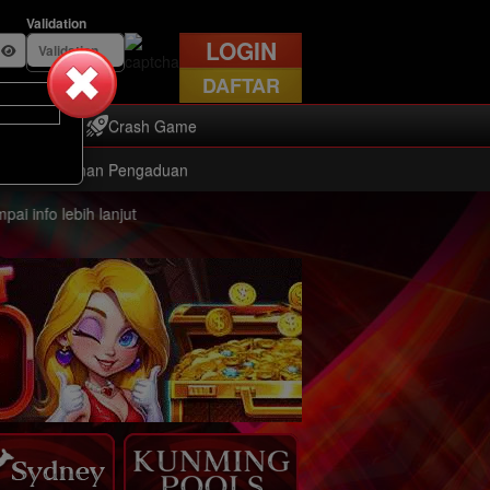
Validation
DAFTAR
bak Ikan
Crash Game
L
Layanan Pengaduan
nfo lebih lanjut