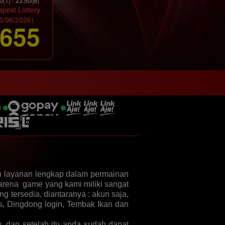
0(T) - 23.50(B)
pest Lottery
6/06/2026)
655
an layanan lengkap dalam permainan
Karena game yang kami miliki sangat
tersedia, diantaranya : akun saja,
s, Dingdong login, Tembak Ikan dan
, dan setelah itu anda sudah dapat