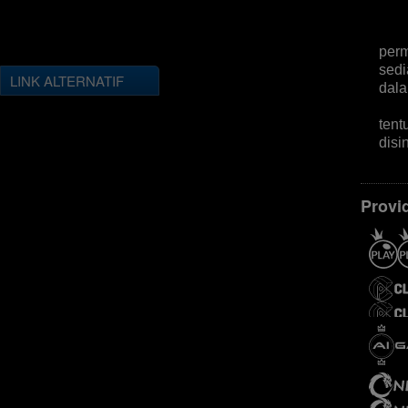
per
sed
LINK ALTERNATIF
dal
tent
disi
Provi