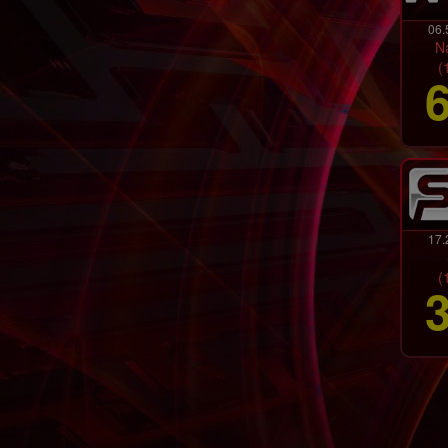
06.
N
(
17.
(