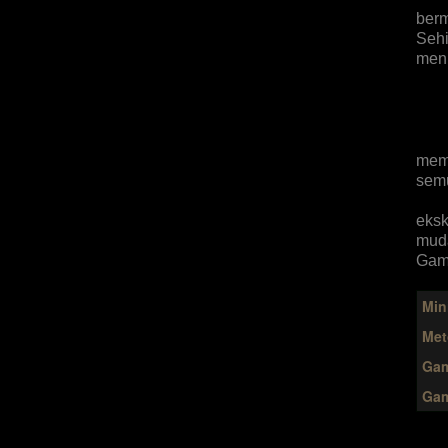
berm
Sehi
meni
Den
memb
semu
eksk
muda
Gami
Min
Met
Gam
Gam