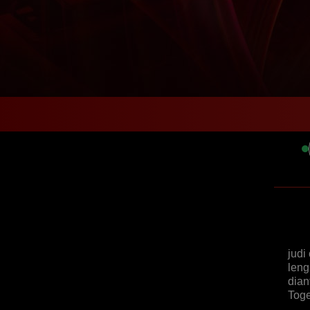
judi
leng
dian
Toge