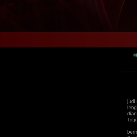
judi
leng
dian
Toge
berm