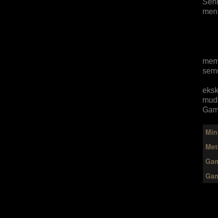
Sehi
meni
Den
memb
semu
eksk
muda
Gami
Min
Met
Gam
Gam