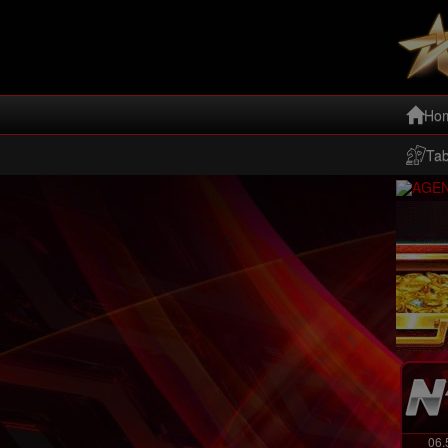
Ho
Ta
06.