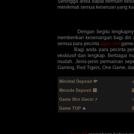
Sehingga anda dapat bermain sesuk
menikmati semua keseruan yang ka
Dengan begitu lengkapnya 
memberikan kesenangan bagi diri 
semua para pecinta
agen slot
game
Bagi anda para pecinta pe
eksklusif dan lengkap. Berbagai m
mudah. Jenis-jenis permainan sepe
Gaming, Red Tigers, One Game, da
Minimal Deposit 💸

Metode Deposit 🏧

Game Slot Gacor ⚡
⚡
Game TOP 🔥
