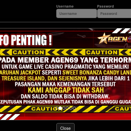
Username
Password
Sabung Ayam
Sports
Live Casino
E-Sports
Tem
Buku Mimpi
Promo
Download
RTP
ARTIKE
Joker
IDR
1.100.206.773
Close
30(B)
11.00(T) - 11.30(B)
11.50(T) - 12.00(B)
13.2