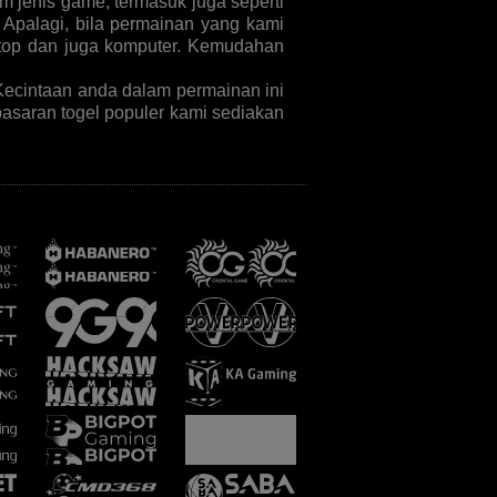
jenis game, termasuk juga seperti
. Apalagi, bila permainan yang kami
ptop dan juga komputer. Kemudahan
 Kecintaan anda dalam permainan ini
asaran togel populer kami sediakan