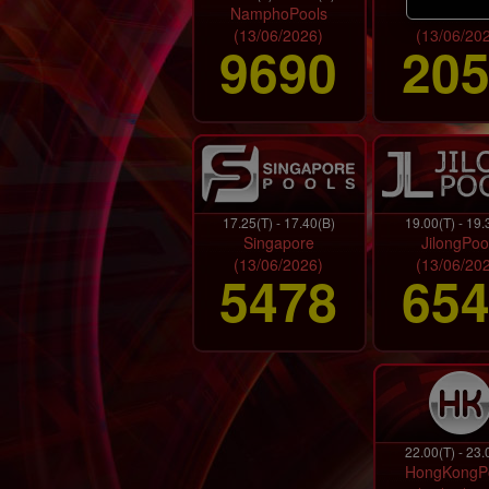
NamphoPools
Ohio4D
(13/06/2026)
(13/06/20
9690
20
17.25(T) - 17.40(B)
19.00(T) - 19.
Singapore
JilongPoo
(13/06/2026)
(13/06/20
5478
65
22.00(T) - 23.
HongKongP