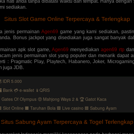
a hati anda tanpa dibatasi waktu dan tempat. Hanya dengan
mi sediakan.
Situs Slot Game Online Terpercaya & Terlengkap
jenis permainan
Agen69
game yang kami sediakan, pastin
anda. Bonus jackpot yang disediakan juga sangat banyak da
.
rmainan apk slot game,
Agen69
menyediakan
agen69 rtp
dan
acam jenis permainan slot yang populer dan menarik dapat 
rti : Pragmatic Play, Playtech, Habanero, Joker, Microgam
n juga JDB.
 IDR 5.000
 Bank 💳 e-wallet 📱QRIS
 Gates Of Olympus 🤑 Mahjong Ways 2 & 🏆 Gatot Kaca
 Slot Online 🟧 Taruhan Bola 🟩 Live casino 🟦 Sabung Ayam
Situs Sabung Ayam Terpercaya & Togel Terlengkap