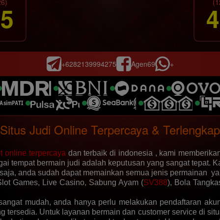
26)
(1
15
4
+6282139994275
Agen69
+
Situs Judi Online Terpercaya & Terlengkap
t online terpercaya
dan terbaik di indonesia , kami memberik
bagai tempat bermain judi adalah keputusan yang sangat tepat. 
saja, anda sudah dapat memainkan semua jenis permainan yang 
Slot Games, Live Casino, Sabung Ayam (
SV388
), Bola Tangka
 sangat mudah, anda hanya perlu melakukan pendaftaran akun
tersedia. Untuk layanan bermain dan customer service di situs 