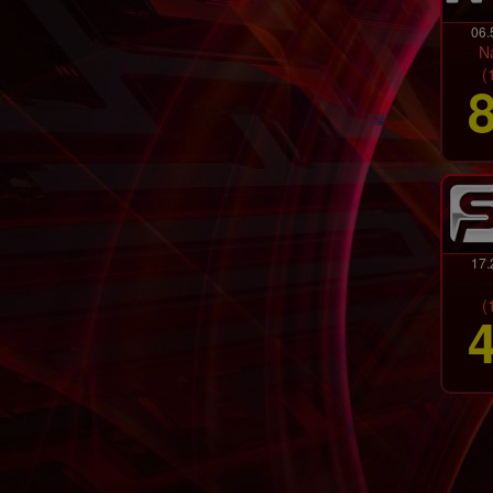
06.
N
(
17.
(