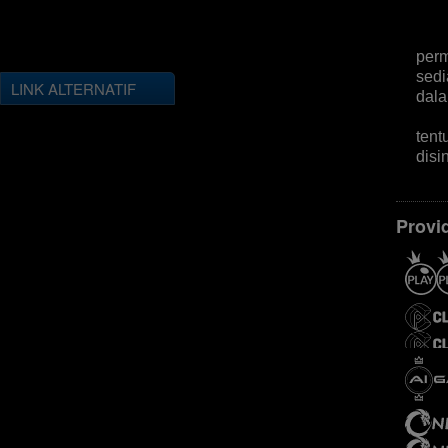
per
sed
LINK ALTERNATIF
dal
tent
disi
Provi