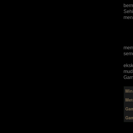
berm
Sehi
meni
Den
memb
semu
eksk
muda
Gami
Min
Met
Gam
Gam