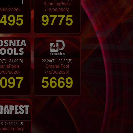
dneyPools
KunmingPools
3/06/2026)
(13/06/2026)
495
9775
0(T) - 21.00(B)
22.20(T) - 22.30(B)
osniaPools
Omaha Pool
3/06/2026)
(13/06/2026)
097
5669
0(T) - 23.50(B)
pest Lottery