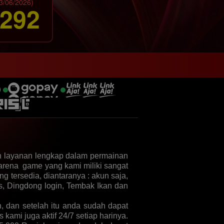
3/06/2026)
292
an layanan lengkap dalam permainan
Karena game yang kami miliki sangat
tersedia, diantaranya : akun saja,
s, Dingdong login, Tembak Ikan dan
, dan setelah itu anda sudah dapat
kami juga aktif 24/7 setiap harinya.