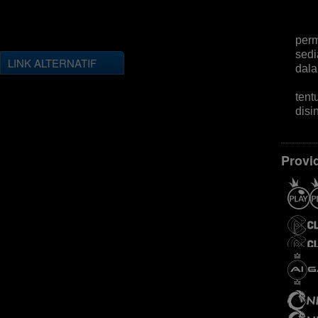
per
sed
LINK ALTERNATIF
dal
tent
disi
Provi