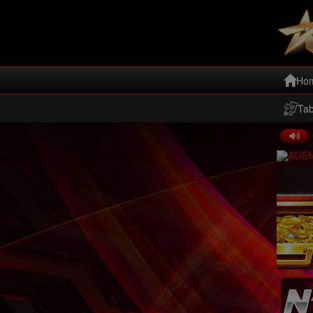
Ho
Ta