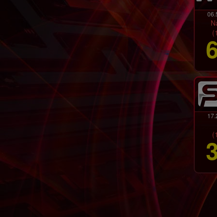
06.
N
(
17.
(