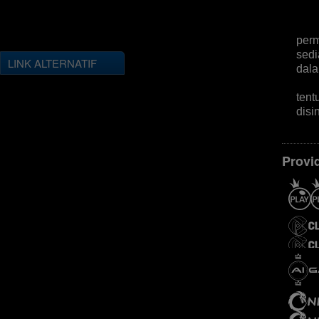
per
sed
LINK ALTERNATIF
dal
tent
disi
Provi