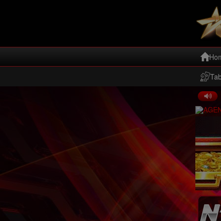
Ho
Ta