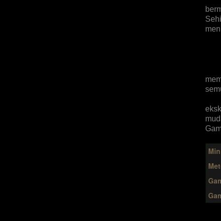
berm
Sehi
meni
Den
memb
semu
eksk
muda
Gami
Min
Met
Gam
Gam