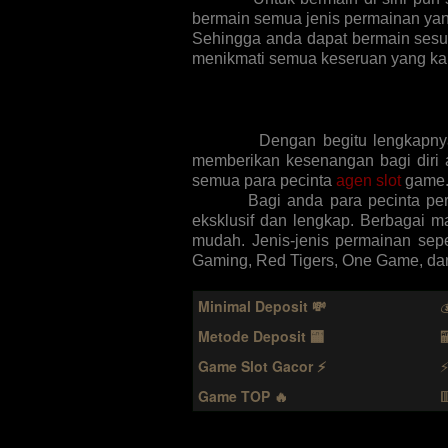
bermain semua jenis permainan yang 
Sehingga anda dapat bermain sesuk
menikmati semua keseruan yang ka
Dengan begitu lengkapnya 
memberikan kesenangan bagi diri 
semua para pecinta
agen slot
game
Bagi anda para pecinta pe
eksklusif dan lengkap. Berbagai m
mudah. Jenis-jenis permainan sepe
Gaming, Red Tigers, One Game, da
Minimal Deposit 💸

Metode Deposit 🏧

Game Slot Gacor ⚡
⚡
Game TOP 🔥
