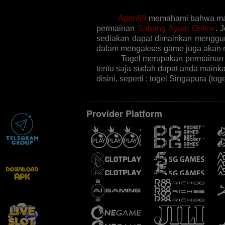
Agen69
memahami bahwa masy
permainan
Sabung Ayam Online
. 
sed
iakan dapat dimainkan menggu
dalam mengak
ses game juga akan 
Togel merupakan permainan j
tentu saja sudah dapat anda maink
disini, seperti : togel Singapura (to
Provider Platform