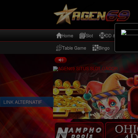
Home
Slot
DD & Togel
Table Game
Bingo
Arcade
LINK ALTERNATIF