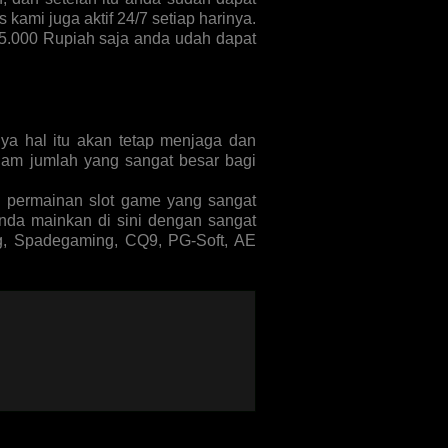
kami juga aktif 24/7 setiap harinya.
 5.000 Rupiah saja anda udah dapat
ya hal itu akan tetap menjaga dan
lam jumlah yang sangat besar bagi
 permainan slot game yang sangat
anda mainkan di sini dengan sangat
ing, Spadegaming, CQ9, PG-Soft, AE