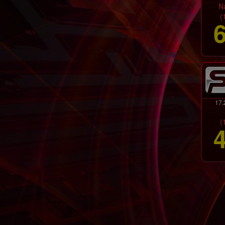
N
(
17.
(